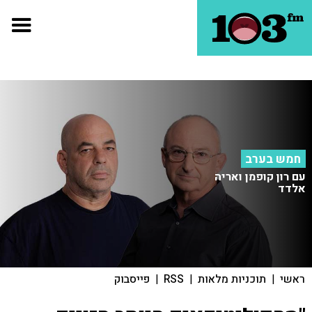
חמש בערב
עם רון קופמן ואריה
אלדד
ראשי
|
תוכניות מלאות
|
RSS
|
פייסבוק