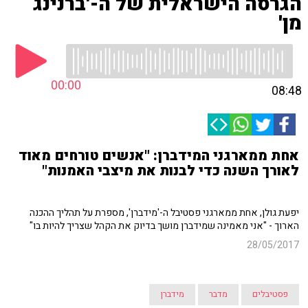
הגרסה הישראלית של ה-'ברנינג
מן'
00:00
08:48
אחת ממארגני המידברן: "אנשים טורחים מאוד
לאורך השנה כדי לבנות את מיצבי האמנות"
יפעת גולן, אחת ממארגני פסטיבל ה-'מידברן', מספרת על תהליך ההכנה
הארוך - "אני מאמינה שמידברן מושך בדיוק את הקהל שצריך להיות בו"
28/05/2017
פסטיבלים
מדבר
מידברן