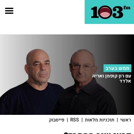
חמש בערב
עם רון קופמן ואריה
אלדד
ראשי
|
תוכניות מלאות
|
RSS
|
פייסבוק