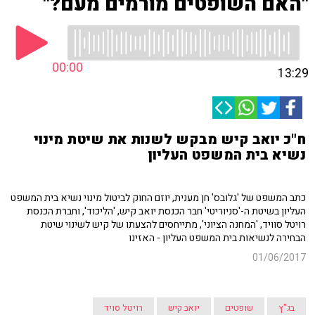
"האם השופטים מורמים מעם?"
00:00
13:29
ח"כ יואב קיש מבקש לשנות את שיטת מינוי
נשיא בית המשפט העליון
כתב המשפט של 'גלובס' חן מענית, יוזם החוק לביטול מינוי נשיא בית המשפט
העליון בשיטת ה-'סניוריטי' חבר הכנסת יואב קיש, 'הליכוד', וחברת הכנסת
רויטל סוויד, 'המחנה הציוני', מתייחסים להצעתו של קיש לשינוי שיטת
הבחירה לנשיאות בית המשפט העליון - האזינו
01/06/2017
בג"ץ
שופטים
יואב קיש
רויטל סויד