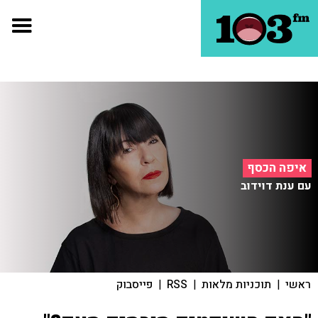
איפה הכסף
עם ענת דוידוב
ראשי
|
תוכניות מלאות
|
RSS
|
פייסבוק