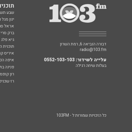
תוכניות fm
שבע תש
ינון מגל 
אראל סג"
ברק סרי 
גיא פלג
דבורה הנביאה 6, רמת השרון
תוכנית ה
radio@103.fm
איריס קו
עלייה לשידור: 0552-103-103
איפה הכ
בעלות שיחה רגילה
פנינה בת
רון קופמ
רז שכניק
כל הזכויות שמורות ל - 103FM