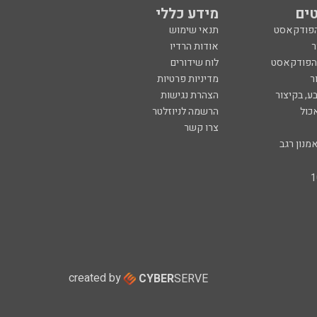
ים
מידע כללי
הפודקאסט
תנאי שימוש
ר
אודות הרדיו
 הפודקאסט
לוח שידורים
ר
מדיניות פרטיות
ע, בקיצור
הצהרת נגישות
כול
הרשמה לניוזלטר
צרו קשר
מנון רגב
created by
CYBER
SERVE