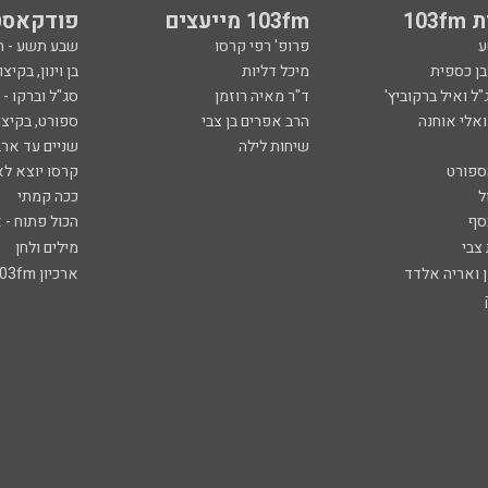
103
103fm מייעצים
פודקאסט
ע
פרופ' רפי קרסו
שבע תשע - 
ובן כספית
מיכל דליות
בן וינון, בקיצו
ל ואיל ברקוביץ'
ד"ר מאיה רוזמן
סג"ל וברקו -
ואלי אוחנה
הרב אפרים בן צבי
ספורט, בקיצו
שיחות לילה
שניים עד ארב
ספורט
קרסו יוצא לא
ל
ככה קמתי
סף
הכול פתוח - א
 צבי
מילים ולחן
ן ואריה אלדד
ארכיון 103fm