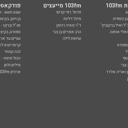
103
103fm מייעצים
פודקאסט
ע
פרופ' רפי קרסו
שבע תשע - 
ובן כספית
מיכל דליות
בן וינון, בקיצו
ל ואיל ברקוביץ'
ד"ר מאיה רוזמן
סג"ל וברקו -
ואלי אוחנה
הרב אפרים בן צבי
ספורט, בקיצו
שיחות לילה
שניים עד ארב
ספורט
קרסו יוצא לא
ל
ככה קמתי
סף
הכול פתוח - א
 צבי
מילים ולחן
ן ואריה אלדד
ארכיון 103fm