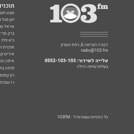
תוכניות fm
שבע תש
ינון מגל 
אראל סג"
ברק סרי 
גיא פלג
דבורה הנביאה 6, רמת השרון
תוכנית ה
radio@103.fm
איריס קו
עלייה לשידור: 0552-103-103
איפה הכ
בעלות שיחה רגילה
פנינה בת
רון קופמ
רז שכניק
כל הזכויות שמורות ל - 103FM