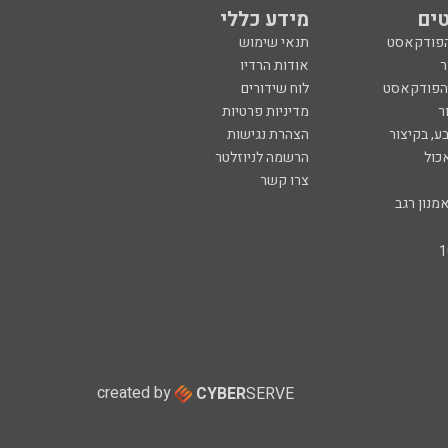
ים
מידע כללי
הפודקאסט
תנאי שימוש
ר
אודות הרדיו
 הפודקאסט
לוח שידורים
ר
מדיניות פרטיות
ע, בקיצור
הצהרת נגישות
כול
הרשמה לניוזלטר
צרו קשר
מנון רגב
created by
CYBER
SERVE