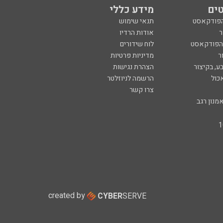
ים
מידע כללי
הפודקאסט
תנאי שימוש
ר
אודות הרדיו
 הפודקאסט
לוח שידורים
ר
מדיניות פרטיות
ע, בקיצור
הצהרת נגישות
כול
הרשמה לניוזלטר
צרו קשר
מנון רגב
created by
CYBER
SERVE