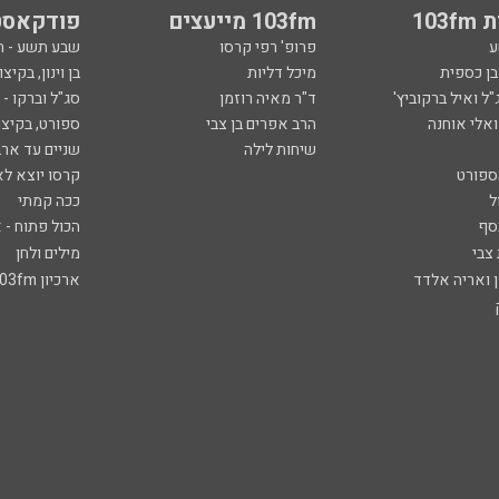
103
103fm מייעצים
פודקאסט
ע
פרופ' רפי קרסו
שבע תשע - 
ובן כספית
מיכל דליות
בן וינון, בקיצו
ל ואיל ברקוביץ'
ד"ר מאיה רוזמן
סג"ל וברקו -
ואלי אוחנה
הרב אפרים בן צבי
ספורט, בקיצו
שיחות לילה
שניים עד ארב
ספורט
קרסו יוצא לא
ל
ככה קמתי
סף
הכול פתוח - א
 צבי
מילים ולחן
ן ואריה אלדד
ארכיון 103fm