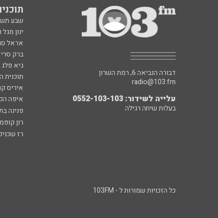
תוכניות fm
שבע תש
ינון מגל 
אראל סג"
ברק סרי 
גיא פלג
דבורה הנביאה 6, רמת השרון
תוכנית ה
radio@103.fm
איריס קו
עלייה לשידור: 0552-103-103
איפה הכ
בעלות שיחה רגילה
פנינה בת
רון קופמ
רז שכניק
כל הזכויות שמורות ל - 103FM