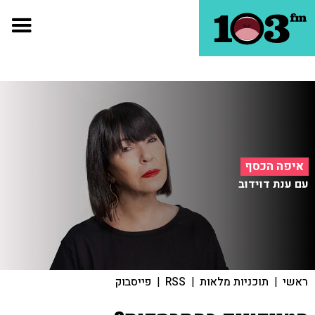
איפה הכסף
עם ענת דוידוב
ראשי
|
תוכניות מלאות
|
RSS
|
פייסבוק