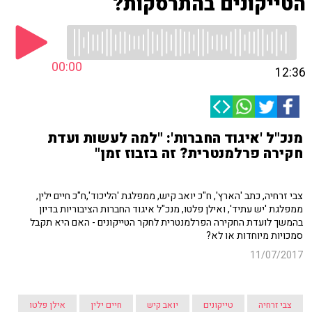
הטייקונים בהתרסקות?
00:00
12:36
מנכ"ל 'איגוד החברות': "למה לעשות ועדת
חקירה פרלמנטרית? זה בזבוז זמן"
צבי זרחיה, כתב 'הארץ', ח"כ יואב קיש, ממפלגת 'הליכוד',ח"כ חיים ילין,
ממפלגת 'יש עתיד', ואילן פלטו, מנכ"ל איגוד החברות הציבוריות בדיון
בהמשך לועדת החקירה הפרלמנטרית לחקר הטייקונים - האם היא תקבל
סמכויות מיוחדות או לא?
11/07/2017
צבי זרחיה
טייקונים
יואב קיש
חיים ילין
אילן פלטו