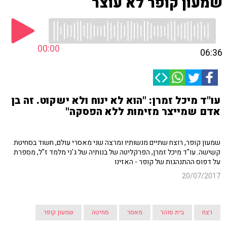
שמעון קופר לא עוצר
00:00
06:36
עו"ד מיכל זמרן: "הוא לא ינוח ולא ישקוט. זה בן
אדם שמייצר מזימות ללא הפסקה"
שמעון קופר, רוצח שתיים מנשותיו ומרצה שני מאסרי עולם, חשוד בסחיטת
קשישה. עו"ד מיכל זמרן, הפרקליטה של בנותיה של ג'ני מלמד ז"ל, מספרת
על דפוס ההתנהגות של קופר - האזינו
20/07/2017
רצח
בית סוהר
מאסר
סחיטה
שמעון קופר