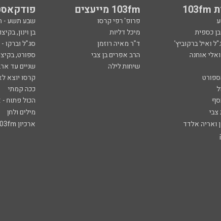
103
103fm מייעצים
פודקאסט
ע
פרופ' רפי קרסו
שבע תשע - 
ובן כספית
מיכל דליות
בן וינון, בקיצו
ל ואיל ברקוביץ'
ד"ר מאיה רוזמן
סג"ל וברקו -
ואלי אוחנה
הרב אפרים בן צבי
ספורט, בקיצו
שיחות לילה
שניים עד ארב
ספורט
קרסו יוצא לא
ל
ככה קמתי
סף
הכול פתוח - א
 צבי
מילים ולחן
ן ואריה אלדד
ארכיון 103fm