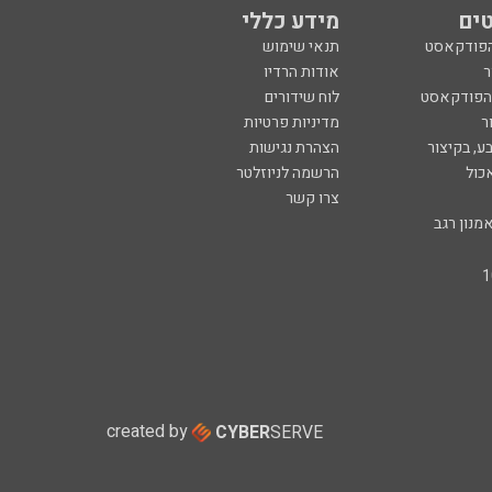
ים
מידע כללי
הפודקאסט
תנאי שימוש
ר
אודות הרדיו
 הפודקאסט
לוח שידורים
ר
מדיניות פרטיות
ע, בקיצור
הצהרת נגישות
כול
הרשמה לניוזלטר
צרו קשר
מנון רגב
created by
CYBER
SERVE