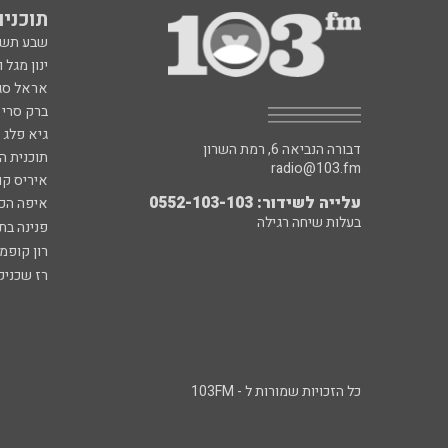
תוכניות fm
שבע תש
ינון מגל 
אראל סג"
ברק סרי 
גיא פלג
דבורה הנביאה 6, רמת השרון
תוכנית ה
radio@103.fm
איריס קו
עלייה לשידור: 0552-103-103
איפה הכ
בעלות שיחה רגילה
פנינה בת
רון קופמ
רז שכניק
כל הזכויות שמורות ל - 103FM