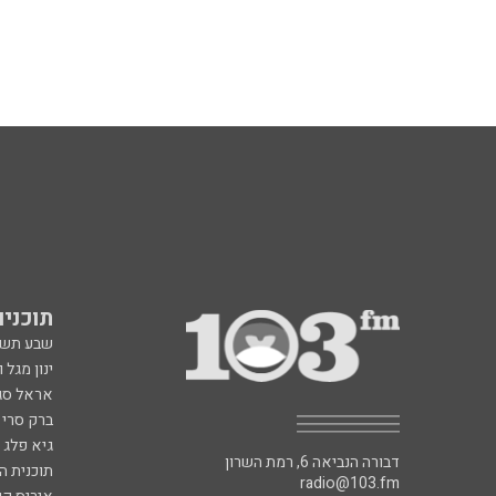
תוכניות fm
שבע תש
ינון מגל 
אראל סג"
ברק סרי 
גיא פלג
דבורה הנביאה 6, רמת השרון
תוכנית ה
radio@103.fm