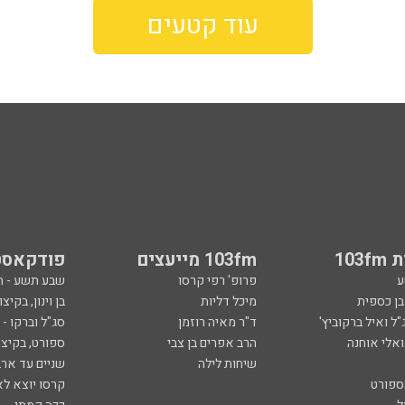
עוד קטעים
103
103fm מייעצים
פודקאסט
ע
פרופ' רפי קרסו
שבע תשע - 
ובן כספית
מיכל דליות
בן וינון, בקיצו
ל ואיל ברקוביץ'
ד"ר מאיה רוזמן
סג"ל וברקו -
ואלי אוחנה
הרב אפרים בן צבי
ספורט, בקיצו
שיחות לילה
שניים עד ארב
ספורט
קרסו יוצא לא