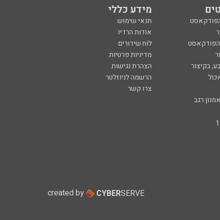
ים
מידע כללי
הפודקאסט
תנאי שימוש
ר
אודות הרדיו
 הפודקאסט
לוח שידורים
ר
מדיניות פרטיות
ע, בקיצור
הצהרת נגישות
כול
הרשמה לניוזלטר
צרו קשר
מנון רגב
created by
CYBER
SERVE