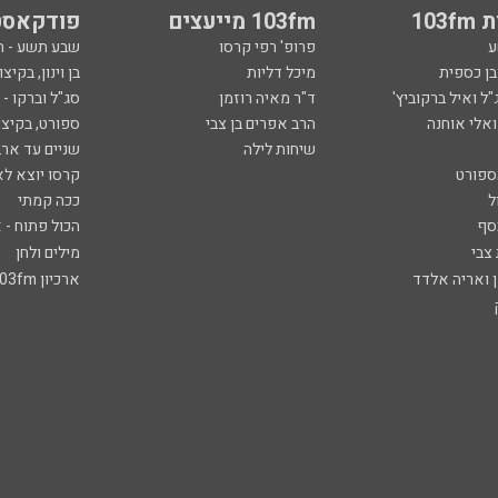
103
103fm מייעצים
פודקאסט
ע
פרופ' רפי קרסו
שבע תשע - 
ובן כספית
מיכל דליות
בן וינון, בקיצו
ל ואיל ברקוביץ'
ד"ר מאיה רוזמן
סג"ל וברקו -
ואלי אוחנה
הרב אפרים בן צבי
ספורט, בקיצו
שיחות לילה
שניים עד ארב
ספורט
קרסו יוצא לא
ל
ככה קמתי
סף
הכול פתוח - א
 צבי
מילים ולחן
ן ואריה אלדד
ארכיון 103fm