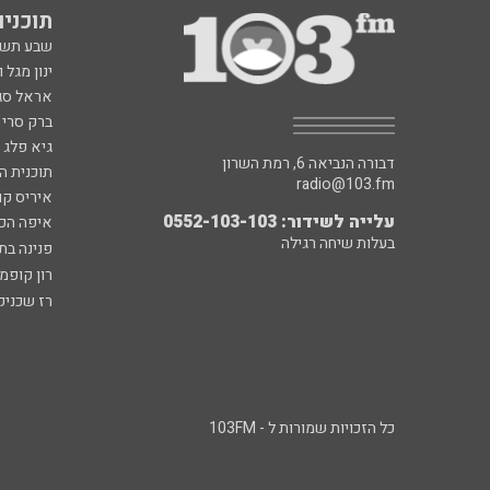
תוכניות fm
שבע תש
ינון מגל 
אראל סג"
ברק סרי 
גיא פלג
דבורה הנביאה 6, רמת השרון
תוכנית ה
radio@103.fm
איריס קו
עלייה לשידור: 0552-103-103
איפה הכ
בעלות שיחה רגילה
פנינה בת
רון קופמ
רז שכניק
כל הזכויות שמורות ל - 103FM