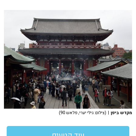
מקדש ביפן
| (צילום: גילי יערי, פלאש 90)
עוד קטעים