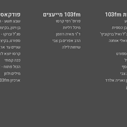
103
103fm מייעצים
פודקאסט
ע
פרופ' רפי קרסו
שבע תשע - 
ובן כספית
מיכל דליות
בן וינון, בקיצו
ל ואיל ברקוביץ'
ד"ר מאיה רוזמן
סג"ל וברקו -
ואלי אוחנה
הרב אפרים בן צבי
ספורט, בקיצו
שיחות לילה
שניים עד ארב
ספורט
קרסו יוצא לא
ל
ככה קמתי
סף
הכול פתוח - א
 צבי
מילים ולחן
ן ואריה אלדד
ארכיון 103fm