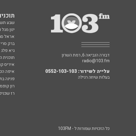
תוכניות fm
שבע תש
ינון מגל 
אראל סג"
ברק סרי 
גיא פלג
דבורה הנביאה 6, רמת השרון
תוכנית ה
radio@103.fm
איריס קו
עלייה לשידור: 0552-103-103
איפה הכ
בעלות שיחה רגילה
פנינה בת
רון קופמ
רז שכניק
כל הזכויות שמורות ל - 103FM