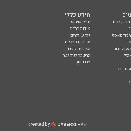
ים
מידע כללי
הפודקאסט
תנאי שימוש
ר
אודות הרדיו
 הפודקאסט
לוח שידורים
ר
מדיניות פרטיות
ע, בקיצור
הצהרת נגישות
כול
הרשמה לניוזלטר
צרו קשר
מנון רגב
created by
CYBER
SERVE