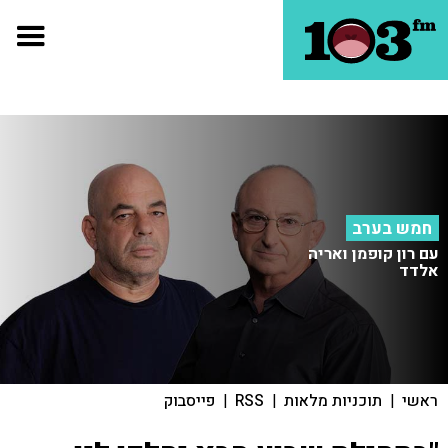
חמש בערב
עם רון קופמן ואריה
אלדד
ראשי
|
תוכניות מלאות
|
RSS
|
פייסבוק