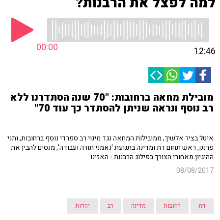
למה לפצל את הרבנות?
00:00
12:46
מובילת מחאה ברחובות: "70 שנה הסתדרנו ללא
רב נוסף ונראה שניתן להסתדר כך עוד 70"
איטל בציר אלשיך, ממובילות המחאה נגד מינוי רב ספרדי נוסף ברחובות, ותני
פרנק, ראש תחום דת ומדינה בתנועת 'נאמני תורה ועבודה', מנסים להבין את
ההיגיון מאחורי הצורך בפילוג הרבנות - האזינו
08/08/2017
דת
רחובות
מדינה
רב
יהדות