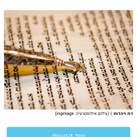
דת ויהדות
| (צילום אילוסטרציה: ingimage)
עוד קטעים