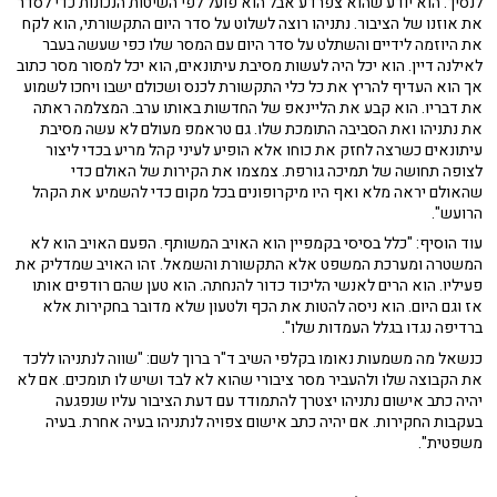
לנסיך. הוא יודע שהוא צפרדע אבל הוא פועל לפי השיטות הנכונות כדי לסדר
את אוזנו של הציבור. נתניהו רוצה לשלוט על סדר היום התקשורתי, הוא לקח
את היוזמה לידיים והשתלט על סדר היום עם המסר שלו כפי שעשה בעבר
לאילנה דיין. הוא יכל היה לעשות מסיבת עיתונאים, הוא יכל למסור מסר כתוב
אך הוא העדיף להריץ את כל כלי התקשורת לכנס ושכולם ישבו ויחכו לשמוע
את דבריו. הוא קבע את הליינאפ של החדשות באותו ערב. המצלמה ראתה
את נתניהו ואת הסביבה התומכת שלו. גם טראמפ מעולם לא עשה מסיבת
עיתונאים כשרצה לחזק את כוחו אלא הופיע לעיני קהל מריע בכדי ליצור
לצופה תחושה של תמיכה גורפת. צמצמו את הקירות של האולם כדי
שהאולם יראה מלא ואף היו מיקרופונים בכל מקום כדי להשמיע את הקהל
הרועש".
עוד הוסיף: "כלל בסיסי בקמפיין הוא האויב המשותף. הפעם האויב הוא לא
המשטרה ומערכת המשפט אלא התקשורת והשמאל. זהו האויב שמדליק את
פעיליו. הוא הרים לאנשי הליכוד כדור להנחתה. הוא טען שהם רודפים אותו
אז וגם היום. הוא ניסה להטות את הכף ולטעון שלא מדובר בחקירות אלא
ברדיפה נגדו בגלל העמדות שלו".
כנשאל מה משמעות נאומו בקלפי השיב ד"ר ברוך לשם: "שווה לנתניהו ללכד
את הקבוצה שלו ולהעביר מסר ציבורי שהוא לא לבד ושיש לו תומכים. אם לא
יהיה כתב אישום נתניהו יצטרך להתמודד עם דעת הציבור עליו שנפגעה
בעקבות החקירות. אם יהיה כתב אישום צפויה לנתניהו בעיה אחרת. בעיה
משפטית".