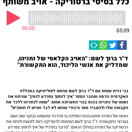
כלל בסיסי ברטוריקה - אויב משותף
00:00
05:09
ד"ר ברוך לשם: "האויב הקלאסי של נתניהו,
שמדליק את אנשי הליכוד, הוא התקשורת"
גבי גזית שוחח עם ד"ר ברוך לשם מהחוג לפוליטיקה במכללה
האקדמית הדסה ומחבר הספר 'איך להפוך צפרדע לנסיך' שניתח את
נאומו של נתניהו בכנס בגני התערוכה אמש: "שווה לנתניהו ללכד את
הקבוצה שלו ולהעביר מסר ציבורי שהוא לא לבד ושיש לו תומכים"
נאומו של נתניהו אמש בכנס התמיכה בו מהדהד ומושמע הבוקר שוב ושוב
בערוצי התקשורת. ד"ר ברוך לשם המומחה לרטוריקה ניסה לפענח ולנתח את
הרטוריקה של נתניהו במהלך הנאום: "מדובר בתרגיל של איך להפוך צפרדע