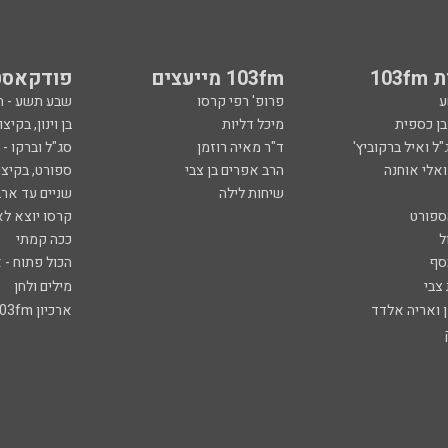
103
103fm מייעצים
פודקאסט
ע
פרופ' רפי קרסו
שבע תשע - 
ובן כספית
מיכל דליות
בן וינון, בקיצו
ל ואיל ברקוביץ'
ד"ר מאיה רוזמן
סג"ל וברקו -
ואלי אוחנה
הרב אפרים בן צבי
ספורט, בקיצו
שיחות לילה
שניים עד ארב
ספורט
קרסו יוצא לא
ל
ככה קמתי
סף
הכול פתוח - א
 צבי
מילים ולחן
ן ואריה אלדד
ארכיון 103fm