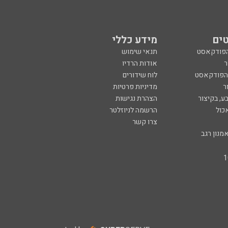
ים
מידע כללי
הפודקאסט
תנאי שימוש
ר
אודות הרדיו
 הפודקאסט
לוח שידורים
ר
מדיניות פרטיות
ע, בקיצור
הצהרת נגישות
כול
הרשמה לניוזלטר
צרו קשר
מנון רגב