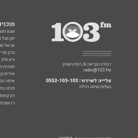
תוכניות fm
שבע תש
ינון מגל 
אראל סג"
ברק סרי 
גיא פלג
דבורה הנביאה 6, רמת השרון
תוכנית ה
radio@103.fm
איריס קו
עלייה לשידור: 0552-103-103
איפה הכ
בעלות שיחה רגילה
פנינה בת
רון קופמ
רז שכניק