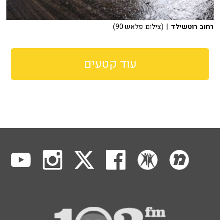
רחוב רוטשילד
| (צילום: פלאש 90)
עוד קטעים