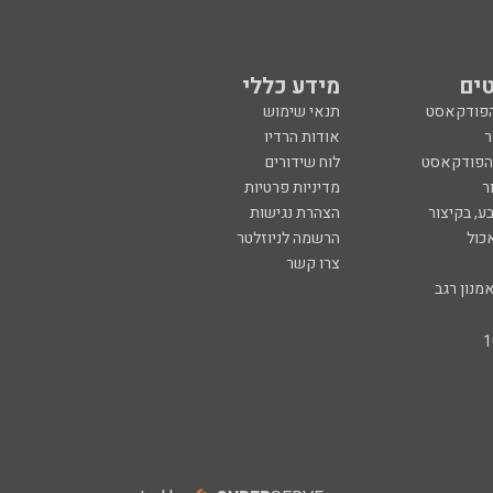
ים
מידע כללי
הפודקאסט
תנאי שימוש
ר
אודות הרדיו
 הפודקאסט
לוח שידורים
ר
מדיניות פרטיות
ע, בקיצור
הצהרת נגישות
כול
הרשמה לניוזלטר
צרו קשר
מנון רגב