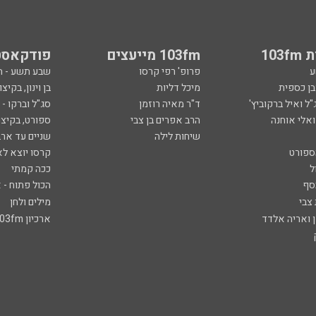
103
103fm מייעצים
פודקאסט
ע
פרופ' רפי קרסו
שבע תשע - 
ובן כספית
מיכל דליות
בן וינון, בקיצו
ל ואיל ברקוביץ'
ד"ר מאיה רוזמן
סג"ל וברקו -
ואלי אוחנה
הרב אפרים בן צבי
ספורט, בקיצו
שיחות לילה
שניים עד ארב
ספורט
קרסו יוצא לא
ל
ככה קמתי
סף
הכול פתוח - א
 צבי
מילים ולחן
ן ואריה אלדד
ארכיון 103fm