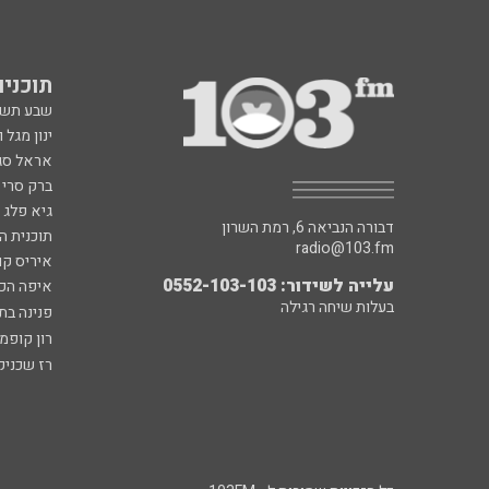
תוכניות fm
שבע תש
ינון מגל 
אראל סג"
ברק סרי 
גיא פלג
דבורה הנביאה 6, רמת השרון
תוכנית ה
radio@103.fm
איריס קו
עלייה לשידור: 0552-103-103
איפה הכ
בעלות שיחה רגילה
פנינה בת
רון קופמ
רז שכניק