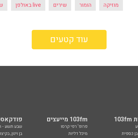
מוזיקה
הומור
שירים
live באולפן
שי
עוד קטעים
103
103fm מייעצים
פודקאסט
ע
פרופ' רפי קרסו
שבע תשע - 
ובן כספית
מיכל דליות
בן וינון, בקיצו