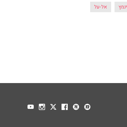
נמץ
אל-על