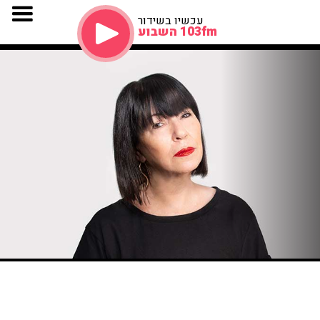
עכשיו בשידור
103fm השבוע