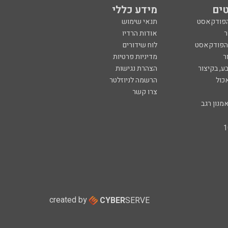
ים
מידע כללי
הפודקאסט
תנאי שימוש
ר
אודות הרדיו
 הפודקאסט
לוח שידורים
ר
מדיניות פרטיות
ע, בקיצור
הצהרת נגישות
כול
הרשמה לניוזלטר
צרו קשר
מנון רגב
created by
CYBER
SERVE