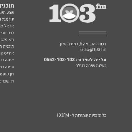
תוכניות fm
שבע תש
ינון מגל 
אראל סג"
ברק סרי 
גיא פלג
דבורה הנביאה 6, רמת השרון
תוכנית ה
radio@103.fm
איריס קו
עלייה לשידור: 0552-103-103
איפה הכ
בעלות שיחה רגילה
פנינה בת
רון קופמ
רז שכניק
כל הזכויות שמורות ל - 103FM