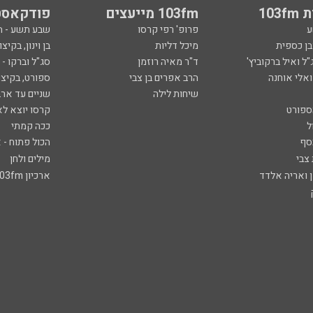
103
103fm מייעצים
פודקאסט
ע
פרופ' רפי קרסו
שבע תשע - 
ובן כספית
מיכל דליות
בן וינון, בקיצו
ל ואיל ברקוביץ'
ד"ר מאיה רוזמן
סג"ל וברקו -
ואלי אוחנה
הרב אפרים בן צבי
ספורט, בקיצו
שיחות לילה
שניים עד ארב
ספורט
קרסו יוצא לא
ל
ככה קמתי
סף
הכול פתוח - א
 צבי
מילים ולחן
ן ואריה אלדד
ארכיון 103fm