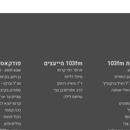
103
103fm מייעצים
פודקאסט
ע
פרופ' רפי קרסו
שבע תשע - 
ובן כספית
מיכל דליות
בן וינון, בקיצו
ל ואיל ברקוביץ'
ד"ר מאיה רוזמן
סג"ל וברקו -
ואלי אוחנה
הרב אפרים בן צבי
ספורט, בקיצו
שיחות לילה
שניים עד ארב
ספורט
קרסו יוצא לא
ל
ככה קמתי
סף
הכול פתוח - א
 צבי
מילים ולחן