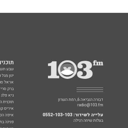
תוכניות fm
שבע תש
ינון מגל 
אראל סג"
ברק סרי 
גיא פלג
דבורה הנביאה 6, רמת השרון
תוכנית ה
radio@103.fm
איריס קו
עלייה לשידור: 0552-103-103
איפה הכ
בעלות שיחה רגילה
פנינה בת