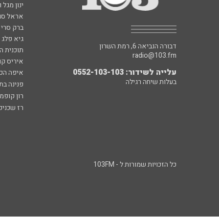
ינון מגל 
אראל סג"
ברק סרי 
גיא פלג
דבורה הנביאה 6, רמת השרון
תוכנית ה
radio@103.fm
איריס קו
עלייה לשידור: 0552-103-103
איפה הכ
בעלות שיחה רגילה
פנינה בת
רון קופמ
רז שכניק
כל הזכויות שמורות ל - 103FM