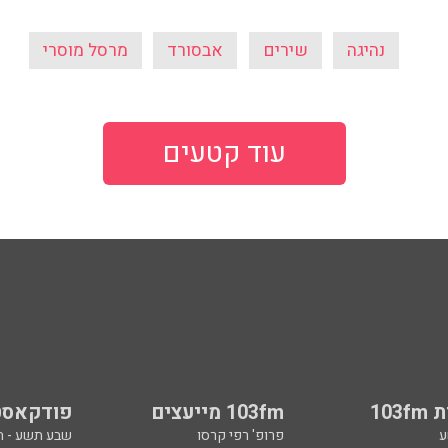
נהיגה
שירים
אבסורד
מרסל מוסרי
עוד קטעים
103
103fm מייעצים
פודקאסט
ע
פרופ' רפי קרסו
שבע תשע - 