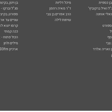
ובן כספית
מיכל דליות
בן וינון, בקיצו
ל ואיל ברקוביץ'
ד"ר מאיה רוזמן
סג"ל וברקו -
ואלי אוחנה
הרב אפרים בן צבי
ספורט, בקיצו
שיחות לילה
שניים עד ארב
ספורט
קרסו יוצא לא
ל
ככה קמתי
סף
הכול פתוח - א
 צבי
מילים ולחן
ן ואריה אלדד
ארכיון 103fm