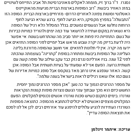
נסגרו. ד"ר ברוך זיו, מומחה לאקלים מאוניברסיטת תל אביב התייחס לשינויים
במזג האוויר ביבשת: "רוב הסופות בארצות הברית מגיעות מהאוקיינוס
האטלנטי וסוטות צפונה לאזורים הדרום- מזרחיים בארצות הברית. הסופה הזו
"התבשלה" במפרץ מקסיקו, היא הגיעה לחוף. ברגע שהיא הגיעה לחוף
הרוחות נחלשו אבל הגשמים נמשכים. בגלל המסלול הלא רגיל של הסופה
היא נשארת במקום ועתידה להישאר עוד כמה ימים ולהוריד כמויות כבירות
של גשם. התחזיות היו פחות או יותר סביב מה שהתרחש בשטח. אי אפשר
היה לדעת בדיוק מה יקרה שבוע מראש אבל יומיים לפני הסופה החזאים אכן
ידעו מה יקרה. אין לי תלונות לחזאים. אני חושב שהסופה מדורגת בליגה
העליונה של הסופות ביבשת ומתחרה בסופת "קתרינה" בעוצמתה שהכתה
לפני 12 שנה. בניו אורלינס נגרם נזק כבד עקב שילוב של סופה קשה עם
תשתית גרועה. הפעם אני לא שמעתי על בעיות תשתית אבל הסופה אכן
קשה. האזור שנפגע אינו נרחב מאד בטקסס אבל סופג כמויות אדירות של
גשם כמו אלו שאנו רגילים לראות בישראל בשנה שלמה".
על מספר ההרוגים הנמוך עד כה טען: "אכן מספר ההרוגים נמוך יחסית.
החשש כיום הוא מכך שבתוך ענני הגשם נוצרות סופות קטנות הנקראות
טורנדו. בימים כתקנם כשיש סכנת טורנדו אנשים נכנסים למקלטים. הפעם
המקלטים מוצפים ואנשים לא יכולים להתחבא מהסופה. כתוצאה מסופות
הטורנדו העתידות להגיע עלולים להיפגע עוד אזרחים רבים. לכן אל לנו לסכם
את תוצאות הסופה עדיין".
עריכה: איתמר זיגלמן