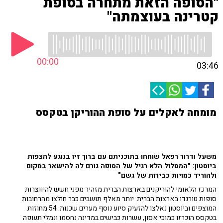
"הסופה הזאת מתחרה בסופת
קטרינה בעוצמתה"
00:00
03:46
מומחה לאקלים על סופת ההוריקן בטקסס
משעל ודרור רפאל שוחחו בתוכניתם עם ברוך זיו בנוגע להצפות
ביוסטון: "המסלול הלא רגיל של הסופה גורם לה להישאר במקום
ולהוריד כמויות כבירות של גשם"
המרכז הלאומי להוריקנים בארצות הברית מזהיר מפני חשש להיווצרות
סופות טורנדו בארצות הברית. יותר מאלף תושבים כבר חולצו מהרחובות
המוצפים וביוסטון נאלצו להזעיק סיוע נוסף מערים שכנות. 54 מחוזות
בטקסס הוכרזו כמוכי אסון, עשרות כבישים במדינה נחסמו ונמלי תעופה