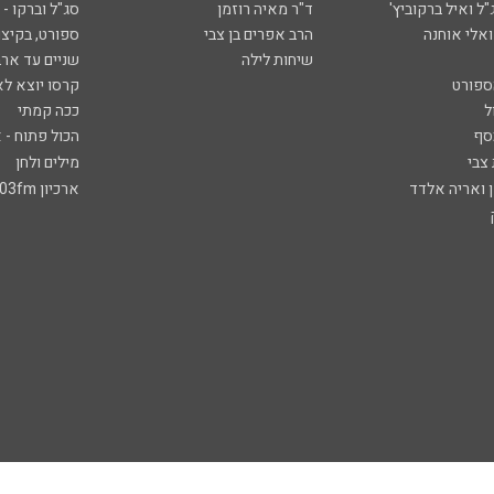
ל ואיל ברקוביץ'
ד"ר מאיה רוזמן
סג"ל וברקו -
ואלי אוחנה
הרב אפרים בן צבי
ספורט, בקיצו
שיחות לילה
שניים עד ארב
ספורט
קרסו יוצא לא
ל
ככה קמתי
סף
הכול פתוח - א
 צבי
מילים ולחן
ן ואריה אלדד
ארכיון 103fm