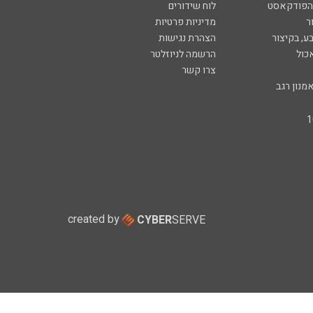
 הפודקאסט
לוח שידורים
ר
מדיניות פרטיות
ע, בקיצור
הצהרת נגישות
כול
הרשמה לניוזלטר
צרו קשר
מנון רגב
created by
CYBER
SERVE