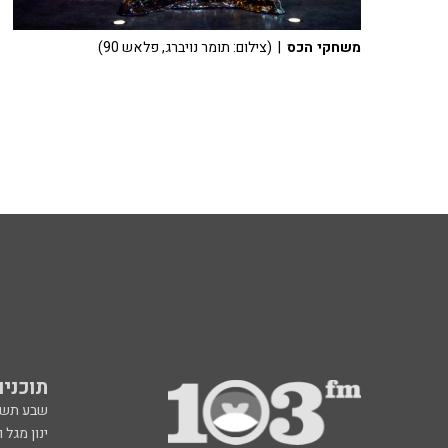
משחקי הכס
| (צילום: תומר נויברג, פלאש 90)
תוכניות fm
שבע תש
ינון מגל 