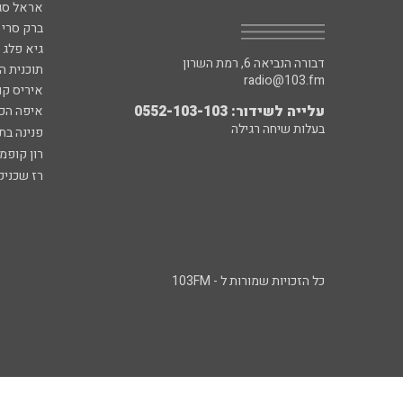
אראל סג"
ברק סרי 
גיא פלג
דבורה הנביאה 6, רמת השרון
תוכנית ה
radio@103.fm
איריס קו
עלייה לשידור: 0552-103-103
איפה הכ
בעלות שיחה רגילה
פנינה בת
רון קופמ
רז שכניק
כל הזכויות שמורות ל - 103FM