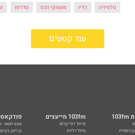
טלוויזיה
רדיו
משחקי הכס
סדרות
ה
עוד קטעים
103
103fm מייעצים
פודקאסט
ע
פרופ' רפי קרסו
שבע תשע - 
ובן כספית
מיכל דליות
בן וינון, בקיצו