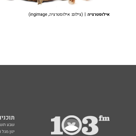
אילוסטרציה
| (צילום: אילוסטרציה, ingimage)
תוכניות fm
שבע תש
ינון מגל 