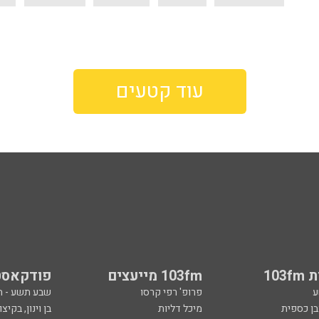
עוד קטעים
103
103fm מייעצים
פודקאסט
ע
פרופ' רפי קרסו
שבע תשע - 
ובן כספית
מיכל דליות
בן וינון, בקיצו