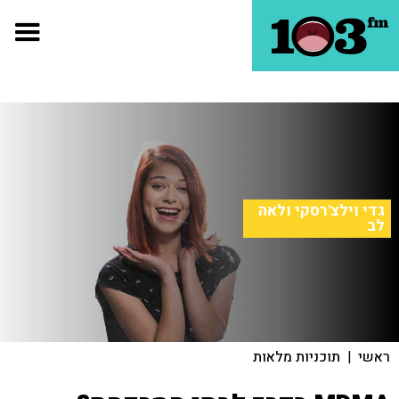
גדי וילצ'רסקי ולאה
לב
ראשי
|
תוכניות מלאות