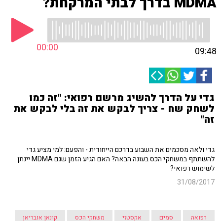
MDMA בדרך לבתי המרקחת?
00:00
09:48
גדי על הדרך להשיג מרשם רפואי: "זה כמו
לשחק שח - צריך לבקש את זה בלי לבקש את
זה"
גדי ולאה מסכמים את השבוע בדרכם הייחודית - והפעם: למי מציע גדי
להשתתף במשחקי הכס בעונה הבאה? האם הגיע הזמן שגם MDMA יינתן
לשימוש רפואי?
31/08/2017
רפואה
סמים
אקסטזי
משחקי הכס
קונאן אובריאן