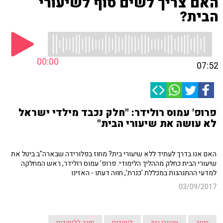
האם צריך לשים סוף לשיעורי
הבית?
00:00
07:52
פרופ' עמוס רולידר: "חלק נכבד מילדי ישראל
לא עושה את שיעורי הבית"
האם אנו בדרך לעתיד ללא שיעורי בית? מחוז בפלורידה שבארה"ב ביטל את
שיעורי הבית כחלק מההליך הלימודי. פרופ' עמוס רולידר, ראש המחלקה
למדעי ההתנהגות במכללת 'כנרת', חווה דעתו - האזינו
03/09/2017
חינוך
שיעורי בית
לימודים
חזרה ללימודים