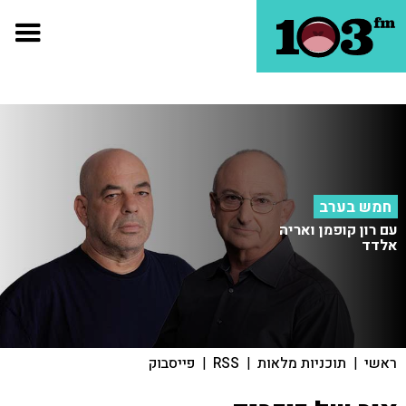
חמש בערב
עם רון קופמן ואריה
אלדד
ראשי
|
תוכניות מלאות
|
RSS
|
פייסבוק