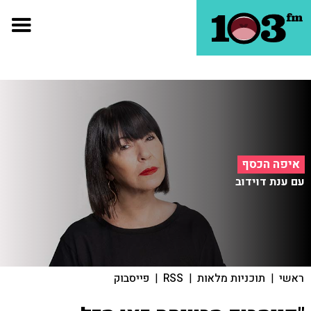
איפה הכסף
עם ענת דוידוב
ראשי
|
תוכניות מלאות
|
RSS
|
פייסבוק