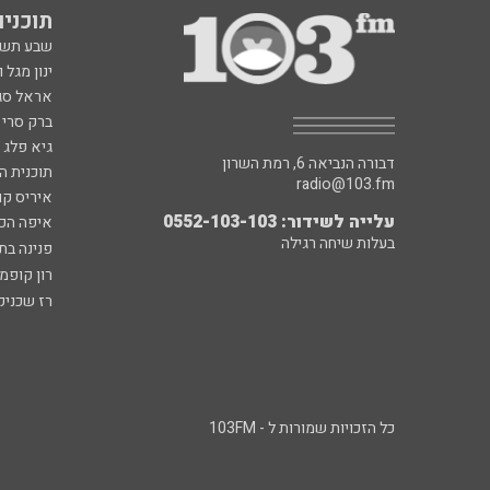
תוכניות fm
שבע תש
ינון מגל 
אראל סג"
ברק סרי 
גיא פלג
דבורה הנביאה 6, רמת השרון
תוכנית ה
radio@103.fm
איריס קו
עלייה לשידור: 0552-103-103
איפה הכ
בעלות שיחה רגילה
פנינה בת
רון קופמ
רז שכניק
כל הזכויות שמורות ל - 103FM