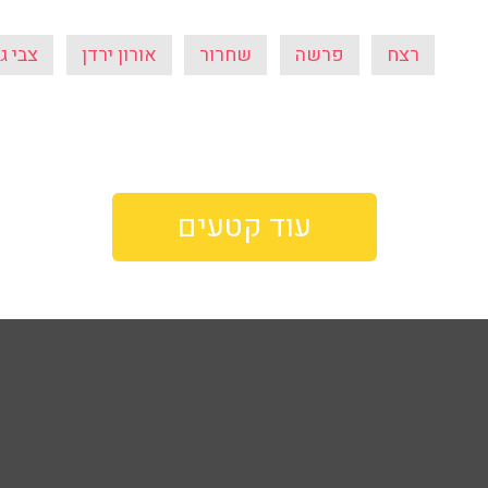
רצח
פרשה
שחרור
אורון ירדן
צבי גו
עוד קטעים