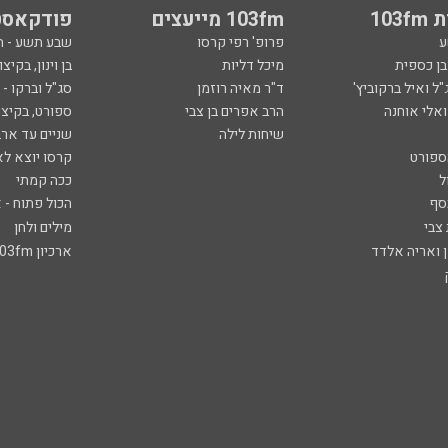
103
103fm מייעצים
פודקאסט
ע
פרופ' רפי קרסו
שבע תשע - 
ובן כספית
מיכל דליות
בן וינון, בקיצו
ל ואיל ברקוביץ'
ד"ר מאיה רוזמן
סג"ל וברקו -
ואלי אוחנה
הרב אפרים בן צבי
ספורט, בקיצו
שיחות לילה
שניים עד ארב
ספורט
קרסו יוצא לא
ל
ככה קמתי
סף
הכול פתוח - א
 צבי
מילים ולחן
ן ואריה אלדד
ארכיון 103fm