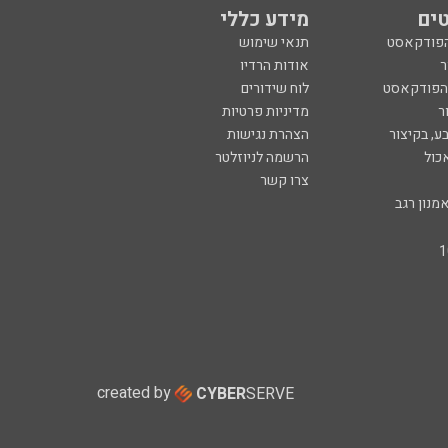
ים
מידע כללי
הפודקאסט
תנאי שימוש
ר
אודות הרדיו
 הפודקאסט
לוח שידורים
ר
מדיניות פרטיות
ע, בקיצור
הצהרת נגישות
כול
הרשמה לניוזלטר
צרו קשר
מנון רגב
created by
CYBER
SERVE