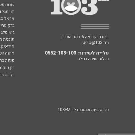
שבע תש
ינון מגל 
אראל סג"
ברק סרי 
גיא פלג
דבורה הנביאה 6, רמת השרון
תוכנית ה
radio@103.fm
איריס קו
עלייה לשידור: 0552-103-103
איפה הכ
בעלות שיחה רגילה
פנינה בת
רון קופמ
רז שכניק
כל הזכויות שמורות ל - 103FM