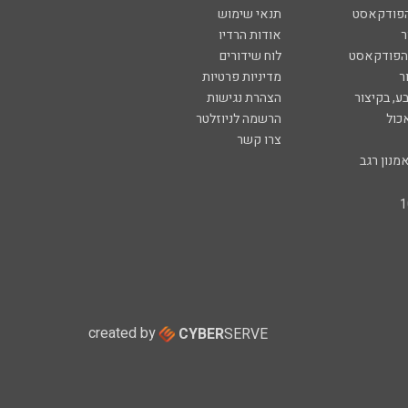
הפודקאסט
תנאי שימוש
ר
אודות הרדיו
 הפודקאסט
לוח שידורים
ר
מדיניות פרטיות
ע, בקיצור
הצהרת נגישות
כול
הרשמה לניוזלטר
צרו קשר
מנון רגב
created by
CYBER
SERVE