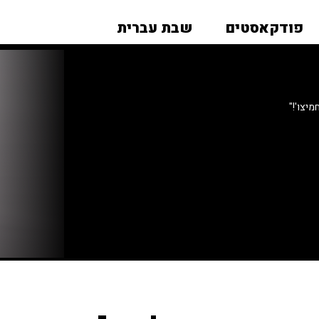
פודקאסטים
שבת עברית
יצו'!"