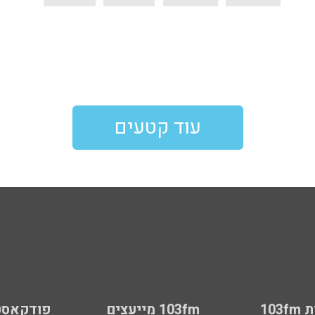
עוד קטעים
103
103fm מייעצים
פודקאסט