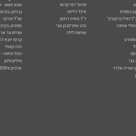
ע
פרופ' רפי קרסו
שבע תשע - 
ובן כספית
מיכל דליות
בן וינון, בקיצו
ל ואיל ברקוביץ'
ד"ר מאיה רוזמן
סג"ל וברקו -
ואלי אוחנה
הרב אפרים בן צבי
ספורט, בקיצו
שיחות לילה
שניים עד ארב
ספורט
קרסו יוצא לא
ל
ככה קמתי
סף
הכול פתוח - א
 צבי
מילים ולחן
ן ואריה אלדד
ארכיון 103fm