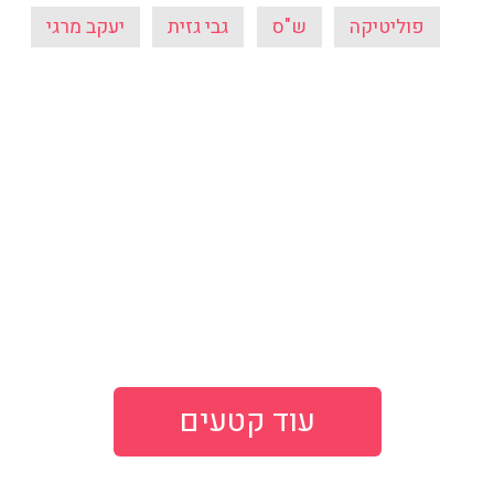
פוליטיקה
ש"ס
גבי גזית
יעקב מרגי
עוד קטעים