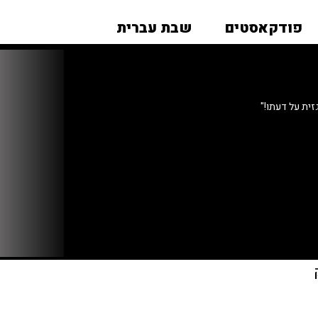
פודקאסטים
שבת עברית
ית על דעתו!"