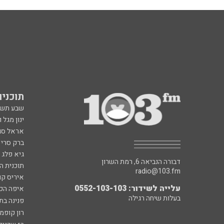
תוכניות fm
שבע תש
ינון מגל 
אראל סג"
ברק סרי 
גיא פלג
דבורה הנביאה 6, רמת השרון
תוכנית ה
radio@103.fm
איריס קו
עלייה לשידור: 0552-103-103
איפה הכ
בעלות שיחה רגילה
פנינה בת
רון קופמ