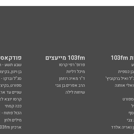
103
103fm מייעצים
פודקאסט
ע
פרופ' רפי קרסו
שבע תשע - 
ובן כספית
מיכל דליות
בן וינון, בקיצו
ל ואיל ברקוביץ'
ד"ר מאיה רוזמן
סג"ל וברקו -
ואלי אוחנה
הרב אפרים בן צבי
ספורט, בקיצו
שיחות לילה
שניים עד ארב
ספורט
קרסו יוצא לא
ל
ככה קמתי
סף
הכול פתוח - א
 צבי
מילים ולחן
ן ואריה אלדד
ארכיון 103fm