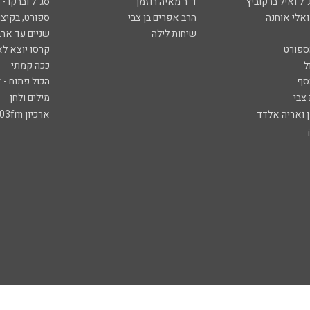
ל ואיל ברקוביץ'
ד"ר מאיה רוזמן
סג"ל וברקו -
ואלי אוחנה
הרב אפרים בן צבי
ספורט, בקיצו
שיחות לילה
שניים עד ארב
ספורט
קרסו יוצא לא
ל
ככה קמתי
סף
הכול פתוח - א
 צבי
מילים ולחן
ן ואריה אלדד
ארכיון 103fm