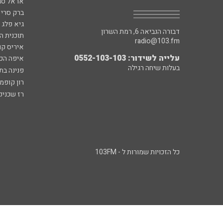
אראל סג"
ברק סרי 
גיא פלג
דבורה הנביאה 6, רמת השרון
תוכנית ה
radio@103.fm
איריס קו
עלייה לשידור: 0552-103-103
איפה הכ
בעלות שיחה רגילה
פנינה בת
רון קופמ
רז שכניק
כל הזכויות שמורות ל - 103FM