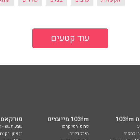
עוד קטעים
103
103fm מייעצים
פודקאסט
ע
פרופ' רפי קרסו
שבע תשע - 
ובן כספית
מיכל דליות
בן וינון, בקיצו