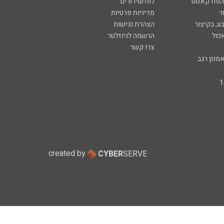
 הפודקאסט
לוח שידורים
ר
מדיניות פרטיות
ע, בקיצור
הצהרת נגישות
כול
הרשמה לניוזלטר
צרו קשר
מנון רגב
created by
CYBER
SERVE