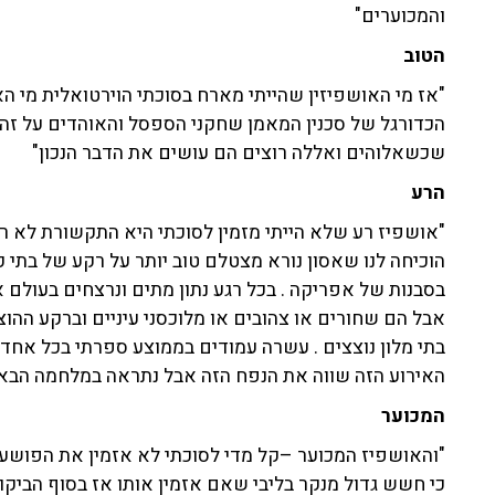
והמכוערים"
הטוב
"אז מי האושפיזין שהייתי מארח בסוכתי הוירטואלית מי הא
הכדורגל של סכנין המאמן שחקני הספסל והאוהדים על זה 
שכשאלוהים ואללה רוצים הם עושים את הדבר הנכון"
הרע
"אושפיז רע שלא הייתי מזמין לסוכתי היא התקשורת לא 
הוכיחה לנו שאסון נורא מצטלם טוב יותר על רקע של בתי קז
בסבנות של אפריקה . בכל רגע נתון מתים ונרצחים בעולם 
אבל הם שחורים או צהובים או מלוכסני עיניים וברקע ההו
בתי מלון נוצצים . עשרה עמודים בממוצע ספרתי בכל אחד מ
האירוע הזה שווה את הנפח הזה אבל נתראה במלחמה הבא
המכוער
"והאושפיז המכוער –קל מדי לסוכתי לא אזמין את הפושע
כי חשש גדול מנקר בליבי שאם אזמין אותו אז בסוף הביקו