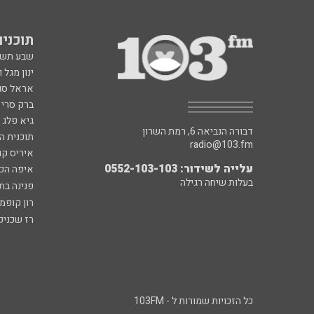
תוכניות fm
שבע תש
ינון מגל 
אראל סג"
ברק סרי 
גיא פלג
דבורה הנביאה 6, רמת השרון
תוכנית ה
radio@103.fm
איריס קו
עלייה לשידור: 0552-103-103
איפה הכ
בעלות שיחה רגילה
פנינה בת
רון קופמ
רז שכניק
כל הזכויות שמורות ל - 103FM