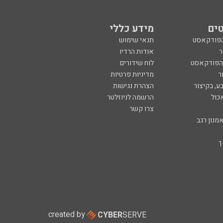
ים
מידע כללי
הפודקאסט
תנאי שימוש
ר
אודות הרדיו
 הפודקאסט
לוח שידורים
ר
מדיניות פרטיות
ע, בקיצור
הצהרת נגישות
כול
הרשמה לניוזלטר
צרו קשר
מנון רגב
created by
CYBER
SERVE