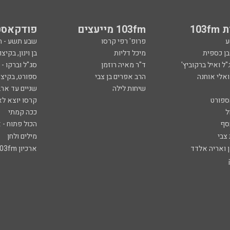
103
103fm מייעצים
פודקאסט
ע
פרופ' רפי קרסו
שבע תשע - 
ובן כספית
מיכל דליות
בן וינון, בקיצו
ל ואיל ברקוביץ'
ד"ר מאיה רוזמן
סג"ל וברקו -
ואלי אוחנה
הרב אפרים בן צבי
ספורט, בקיצו
שיחות לילה
שניים עד ארב
ספורט
קרסו יוצא לא
ל
ככה קמתי
סף
הכול פתוח - א
 צבי
מילים ולחן
ן ואריה אלדד
ארכיון 103fm