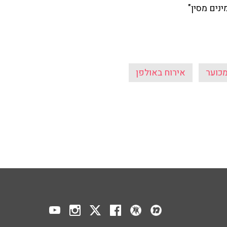
נים מסין"
מכוער
אירוח באולפן