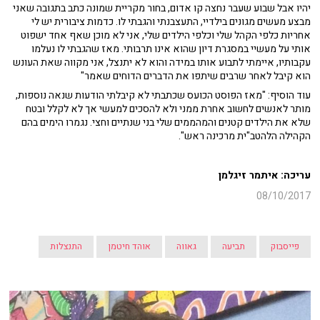
יהיו אבל שבוע שעבר נחצה קו אדום, בחור מקריית שמונה כתב בתגובה שאני
מבצע מעשים מגונים בילדיי, התעצבנתי והגבתי לו. כדמות ציבורית יש לי
אחריות כלפי הקהל שלי וכלפי הילדים שלי, אני לא מוכן שאף אחד ישפוט
אותי על מעשיי במסגרת דיון שהוא אינו תרבותי. מאז שהגבתי לו נעלמו
עקבותיו, איימתי לתבוע אותו במידה והוא לא יתנצל, אני מקווה שאת העונש
הוא קיבל לאחר שרבים שיתפו את הדברים הדוחים שאמר"
עוד הוסיף: "מאז הפוסט הכועס שכתבתי לא קיבלתי הודעות שנאה נוספות,
מותר לאנשים לחשוב אחרת ממני ולא להסכים למעשי אך לא לקלל ובטח
שלא את הילדים קטנים והמהממים שלי בני שנתיים וחצי. נגמרו הימים בהם
הקהילה הלהטב"ית מרכינה ראש".
עריכה: איתמר זיגלמן
08/10/2017
פייסבוק
תביעה
גאווה
אוהד חיטמן
התנצלות