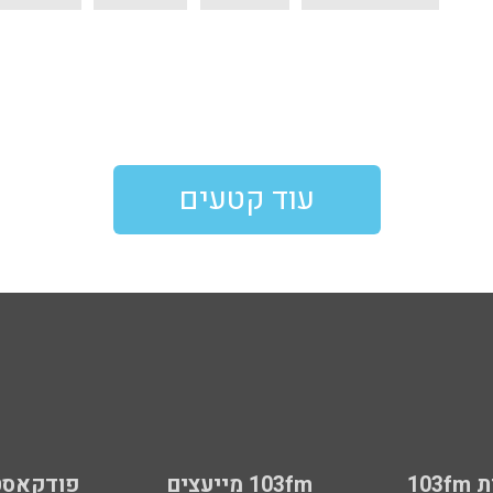
עוד קטעים
103
103fm מייעצים
פודקאסט