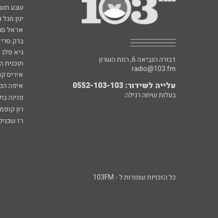
שבע תש
ינון מגל 
אראל סג"
ברק סרי 
גיא פלג
דבורה הנביאה 6, רמת השרון
תוכנית ה
radio@103.fm
איריס קו
עלייה לשידור: 0552-103-103
איפה הכ
בעלות שיחה רגילה
פנינה בת
רון קופמ
רז שכניק
כל הזכויות שמורות ל - 103FM