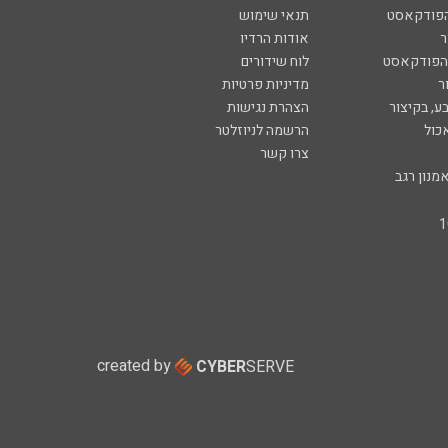
הפודקאסט
תנאי שימוש
ר
אודות הרדיו
 הפודקאסט
לוח שידורים
ר
מדיניות פרטיות
ע, בקיצור
הצהרת נגישות
כול
הרשמה לניוזלטר
צרו קשר
מנון רגב
created by
CYBER
SERVE