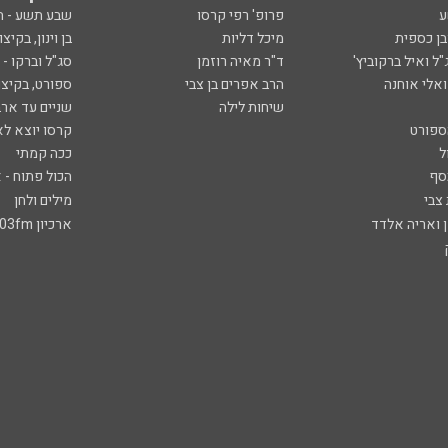
ע
פרופ' רפי קרסו
שבע תשע - 
ובן כספית
מיכל דליות
בן וינון, בקיצו
ל ואיל ברקוביץ'
ד"ר מאיה רוזמן
סג"ל וברקו -
ואלי אוחנה
הרב אפרים בן צבי
ספורט, בקיצו
שיחות לילה
שניים עד ארב
ספורט
קרסו יוצא לא
ל
ככה קמתי
סף
הכול פתוח - א
 צבי
מילים ולחן
ן ואריה אלדד
ארכיון 103fm