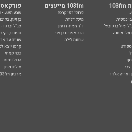
103
103fm מייעצים
פודקאסט
ע
פרופ' רפי קרסו
שבע תשע - 
ובן כספית
מיכל דליות
בן וינון, בקיצו
ל ואיל ברקוביץ'
ד"ר מאיה רוזמן
סג"ל וברקו -
ואלי אוחנה
הרב אפרים בן צבי
ספורט, בקיצו
שיחות לילה
שניים עד ארב
ספורט
קרסו יוצא לא
ל
ככה קמתי
סף
הכול פתוח - א
 צבי
מילים ולחן
ן ואריה אלדד
ארכיון 103fm