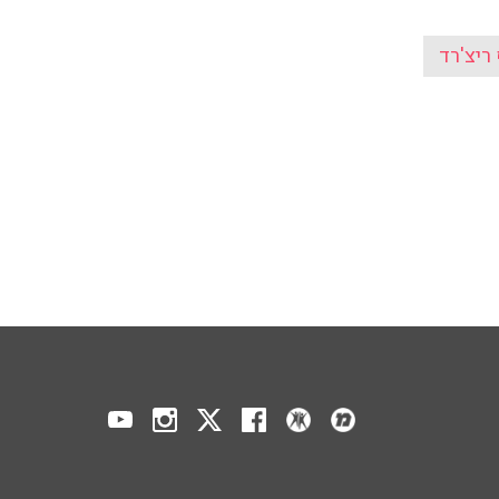
ריצ'רד