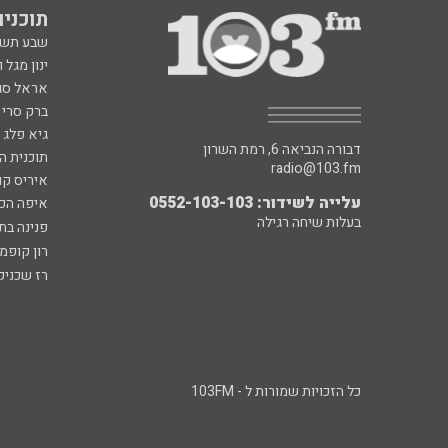
תוכניות fm
שבע תש
ינון מגל 
אראל סג"
ברק סרי 
גיא פלג
דבורה הנביאה 6, רמת השרון
תוכנית ה
radio@103.fm
איריס קו
עלייה לשידור: 0552-103-103
איפה הכ
בעלות שיחה רגילה
פנינה בת
רון קופמ
רז שכניק
כל הזכויות שמורות ל - 103FM