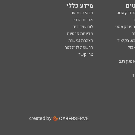
ים
מידע כללי
הפודקאסט
תנאי שימוש
ר
אודות הרדיו
 הפודקאסט
לוח שידורים
ר
מדיניות פרטיות
ע, בקיצור
הצהרת נגישות
כול
הרשמה לניוזלטר
צרו קשר
מנון רגב
created by
CYBER
SERVE