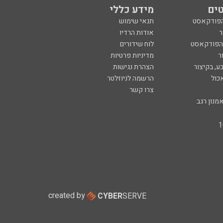
ים
מידע כללי
הפודקאסט
תנאי שימוש
ר
אודות הרדיו
 הפודקאסט
לוח שידורים
ר
מדיניות פרטיות
ע, בקיצור
הצהרת נגישות
כול
הרשמה לניוזלטר
צרו קשר
מנון רגב
created by
CYBER
SERVE