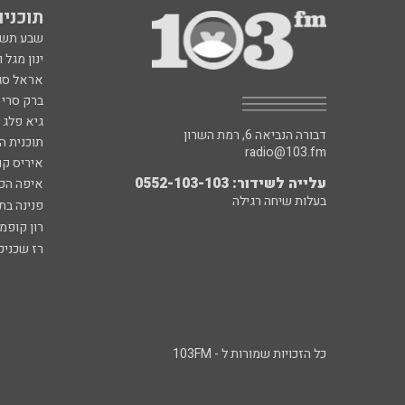
תוכניות fm
שבע תש
ינון מגל 
אראל סג"
ברק סרי 
גיא פלג
דבורה הנביאה 6, רמת השרון
תוכנית ה
radio@103.fm
איריס קו
עלייה לשידור: 0552-103-103
איפה הכ
בעלות שיחה רגילה
פנינה בת
רון קופמ
רז שכניק
כל הזכויות שמורות ל - 103FM