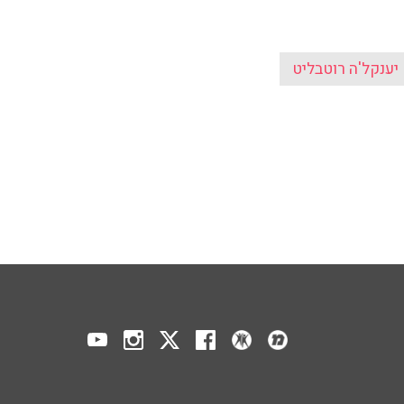
יענקל'ה רוטבליט