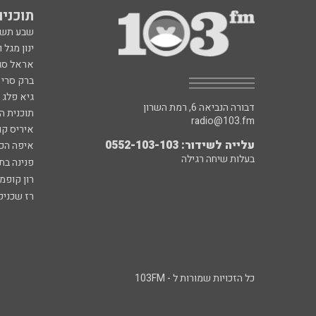
תוכניות fm
שבע תש
ינון מגל 
אראל סג"
ברק סרי 
גיא פלג
דבורה הנביאה 6, רמת השרון
תוכנית ה
radio@103.fm
איריס קו
עלייה לשידור: 0552-103-103
איפה הכ
בעלות שיחה רגילה
פנינה בת
רון קופמ
רז שכניק
כל הזכויות שמורות ל - 103FM