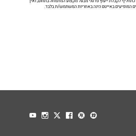
תחליף לקבלת ייעוץ פרטני מבעל מקצוע המתמחה בתחום, ואין
ים המופיעים באייטם הינה באחריות המשתמש/ת בלבד.