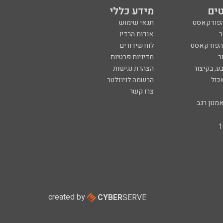
ים
מידע כללי
הפודקאסט
תנאי שימוש
ר
אודות הרדיו
 הפודקאסט
לוח שידורים
ר
מדיניות פרטיות
ע, בקיצור
הצהרת נגישות
כול
הרשמה לניוזלטר
צרו קשר
מנון רגב
created by
CYBER
SERVE