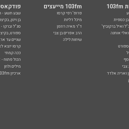
103
103fm מייעצים
פודקאסט
ע
פרופ' רפי קרסו
שבע תשע - 
ובן כספית
מיכל דליות
בן וינון, בקיצו
ל ואיל ברקוביץ'
ד"ר מאיה רוזמן
סג"ל וברקו -
ואלי אוחנה
הרב אפרים בן צבי
ספורט, בקיצו
שיחות לילה
שניים עד ארב
ספורט
קרסו יוצא לא
ל
ככה קמתי
סף
הכול פתוח - א
 צבי
מילים ולחן
ן ואריה אלדד
ארכיון 103fm