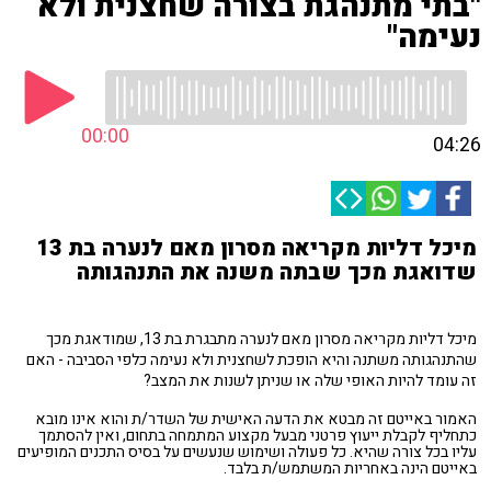
"בתי מתנהגת בצורה שחצנית ולא
נעימה"
00:00
04:26
מיכל דליות מקריאה מסרון מאם לנערה בת 13
שדואגת מכך שבתה משנה את התנהגותה
מיכל דליות מקריאה מסרון מאם לנערה מתבגרת בת 13, שמודאגת מכך
שהתנהגותה משתנה והיא הופכת לשחצנית ולא נעימה כלפי הסביבה - האם
זה עומד להיות האופי שלה או שניתן לשנות את המצב?
האמור באייטם זה מבטא את הדעה האישית של השדר/ת והוא אינו מובא
כתחליף לקבלת ייעוץ פרטני מבעל מקצוע המתמחה בתחום, ואין להסתמך
עליו בכל צורה שהיא. כל פעולה ושימוש שנעשים על בסיס התכנים המופיעים
באייטם הינה באחריות המשתמש/ת בלבד.