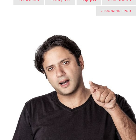
נתניהו vs המשטרה