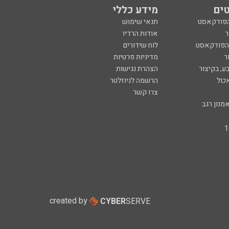
ים
מידע כללי
הפודקאסט
תנאי שימוש
ר
אודות הרדיו
 הפודקאסט
לוח שידורים
ר
מדיניות פרטיות
ע, בקיצור
הצהרת נגישות
כול
הרשמה לניוזלטר
צרו קשר
מנון רגב
created by
CYBER
SERVE