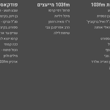
103
103fm מייעצים
פודקאסט
ע
פרופ' רפי קרסו
שבע תשע - 
ובן כספית
מיכל דליות
בן וינון, בקיצו
ל ואיל ברקוביץ'
ד"ר מאיה רוזמן
סג"ל וברקו -
ואלי אוחנה
הרב אפרים בן צבי
ספורט, בקיצו
שיחות לילה
שניים עד ארב
ספורט
קרסו יוצא לא
ל
ככה קמתי
סף
הכול פתוח - א
 צבי
מילים ולחן
ן ואריה אלדד
ארכיון 103fm