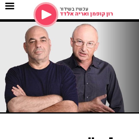
עכשיו בשידור
רון קופמן ואריה אלדד