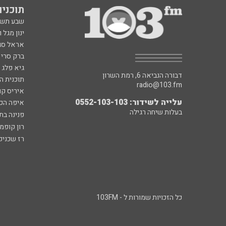
תוכניות fm
שבע תש
ינון מגל 
אראל סג"
ברק סרי 
גיא פלג
דבורה הנביאה 6, רמת השרון
תוכנית ה
radio@103.fm
איריס קו
עלייה לשידור: 0552-103-103
איפה הכ
בעלות שיחה רגילה
פנינה בת
רון קופמ
רז שכניק
כל הזכויות שמורות ל - 103FM