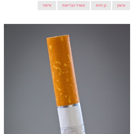
עישון
גן חיות
משרד הבריאות
איסור