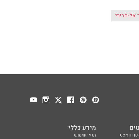
 אל-חרירי
ים
מידע כללי
הפודקאסט
תנאי שימוש