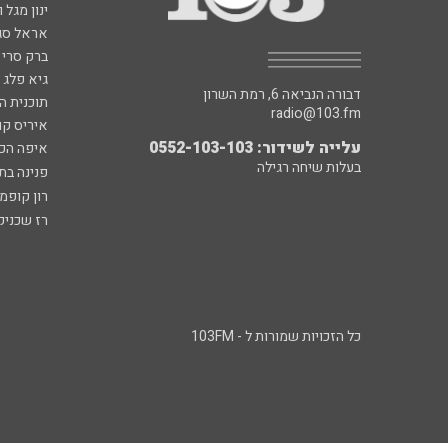
ינון מגל 
אראל סג"
ברק סרי 
גיא פלג
דבורה הנביאה 6, רמת השרון
תוכנית ה
radio@103.fm
איריס קו
עלייה לשידור: 0552-103-103
איפה הכ
בעלות שיחה רגילה
פנינה בת
רון קופמ
רז שכניק
כל הזכויות שמורות ל - 103FM