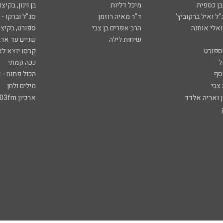
ובן כספית
מיכל דליות
בן וינון, בקיצו
ל ואיל ברקוביץ'
ד"ר מאיה רוזמן
סג"ל וברקו -
ואלי אוחנה
הרב אפרים בן צבי
ספורט, בקיצו
שיחות לילה
שניים עד ארב
ספורט
קרסו יוצא לא
ל
ככה קמתי
סף
הכול פתוח - א
 צבי
מילים ולחן
ן ואריה אלדד
ארכיון 103fm