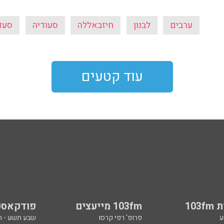
ערבים
לבנון
חיזבאללה
סעודיה
סעד
עוד קטעים
103
103fm מייעצים
פודקאסט
ע
פרופ' רפי קרסו
שבע תשע - 