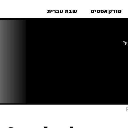
פודקאסטים
שבת עברית
ן?