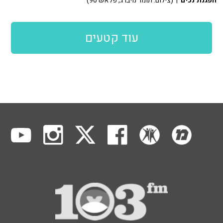
הפגנת נכים
| (צילום: תומר נויברג, פלאש 90)
עוד קטעים