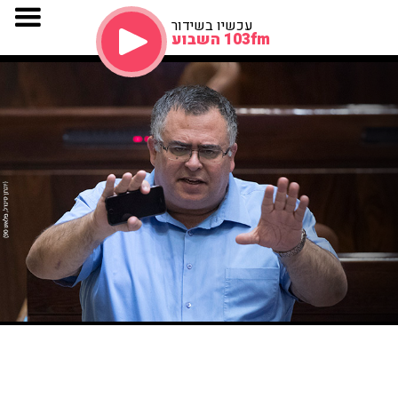
עכשיו בשידור
103fm השבוע