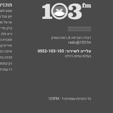
תוכניות fm
שבע תש
ינון מגל 
אראל סג"
ברק סרי 
גיא פלג
דבורה הנביאה 6, רמת השרון
תוכנית ה
radio@103.fm
איריס קו
עלייה לשידור: 0552-103-103
איפה הכ
בעלות שיחה רגילה
פנינה בת
רון קופמ
רז שכניק
כל הזכויות שמורות ל - 103FM