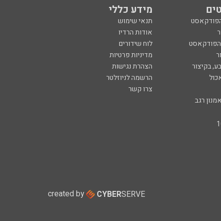
ים
מידע כללי
הפודקאסט
תנאי שימוש
ר
אודות הרדיו
 הפודקאסט
לוח שידורים
ר
מדיניות פרטיות
ע, בקיצור
הצהרת נגישות
כול
הרשמה לניוזלטר
צרו קשר
מנון רגב
created by
CYBER
SERVE