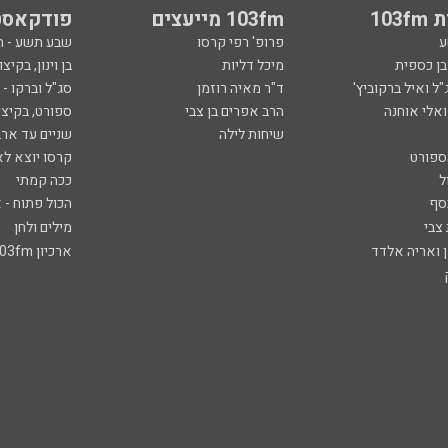
103
103fm מייעצים
פודקאסט
ע
פרופ' רפי קרסו
שבע תשע - 
ובן כספית
מיכל דליות
בן וינון, בקיצו
ל ואיל ברקוביץ'
ד"ר מאיה רוזמן
סג"ל וברקו -
ואלי אוחנה
הרב אפרים בן צבי
ספורט, בקיצו
שיחות לילה
שניים עד ארב
ספורט
קרסו יוצא לא
ל
ככה קמתי
סף
הכול פתוח - א
 צבי
מילים ולחן
ן ואריה אלדד
ארכיון 103fm