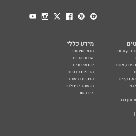
ים
מידע כללי
הפודקאסט
תנאי שימוש
ר
אודות הרדיו
 הפודקאסט
לוח שידורים
ר
מדיניות פרטיות
ע, בקיצור
הצהרת נגישות
כול
הרשמה לניוזלטר
צרו קשר
מנון רגב
created by
CYBER
SERVE