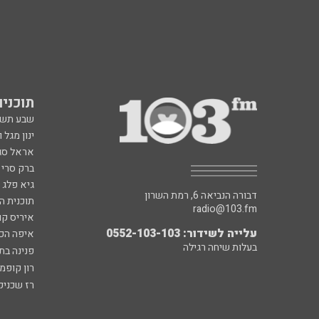
תוכניות fm
שבע תש
ינון מגל 
אראל סג"
ברק סרי 
גיא פלג
דבורה הנביאה 6, רמת השרון
תוכנית ה
radio@103.fm
איריס קו
עלייה לשידור: 0552-103-103
איפה הכ
בעלות שיחה רגילה
פנינה בת
רון קופמ
רז שכניק
כל הזכויות שמורות ל - 103FM