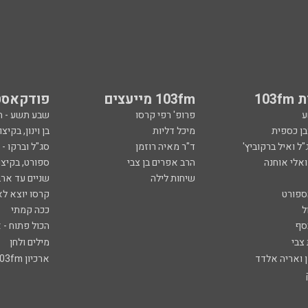
103
103fm מייעצים
פודקאסט
ע
פרופ' רפי קרסו
שבע תשע - 
ובן כספית
מיכל דליות
בן וינון, בקיצו
ל ואיל ברקוביץ'
ד"ר מאיה רוזמן
סג"ל וברקו -
ואלי אוחנה
הרב אפרים בן צבי
ספורט, בקיצו
שיחות לילה
שניים עד ארב
ספורט
קרסו יוצא לא
ל
ככה קמתי
סף
הכול פתוח - א
 צבי
מילים ולחן
ן ואריה אלדד
ארכיון 103fm