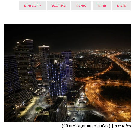
ערבים
הומור
סחיטה
באר שבע
ידיעת היום
תל אביב
| (צילום: נתי שוחט, פלאש 90)